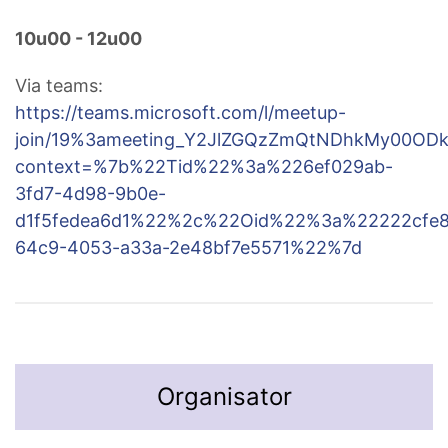
10u00 - 12u00
Via teams:
https://teams.microsoft.com/l/meetup-
join/19%3ameeting_Y2JlZGQzZmQtNDhkMy00ODk
context=%7b%22Tid%22%3a%226ef029ab-
3fd7-4d98-9b0e-
d1f5fedea6d1%22%2c%22Oid%22%3a%22222cfe8
64c9-4053-a33a-2e48bf7e5571%22%7d
Organisator