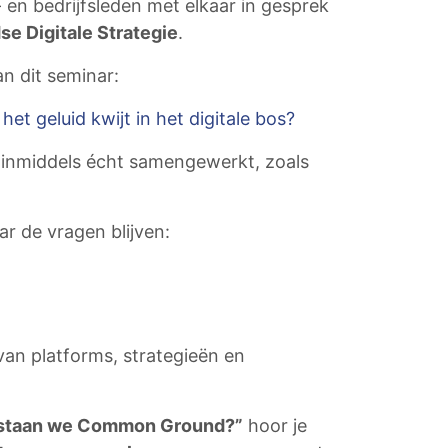
n bedrijfsleden met elkaar in gesprek
e Digitale Strategie
.
an dit seminar:
t geluid kwijt in het digitale bos?
r inmiddels écht samengewerkt, zoals
r de vragen blijven:
van platforms, strategieën en
Verstaan we Common Ground?”
hoor je