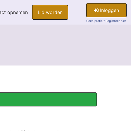
Inloggen
act opnemen
Lid worden
Geen profiel? Registreer hier.