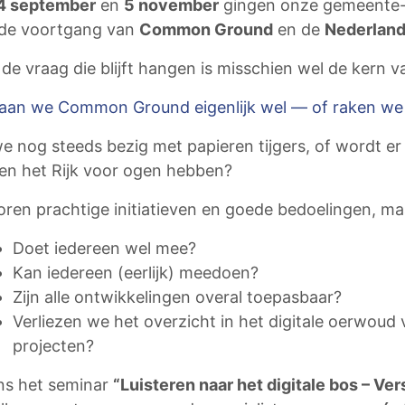
4 september
en
5 november
gingen onze gemeente- e
 de voortgang van
Common Ground
en de
Nederlands
de vraag die blijft hangen is misschien wel de kern v
aan we Common Ground eigenlijk wel — of raken we he
we nog steeds bezig met papieren tijgers, of wordt e
n het Rijk voor ogen hebben?
ren prachtige initiatieven en goede bedoelingen, maa
Doet iedereen wel mee?
Kan iedereen (eerlijk) meedoen?
Zijn alle ontwikkelingen overal toepasbaar?
Verliezen we het overzicht in het digitale oerwoud 
projecten?
ns het seminar
“Luisteren naar het digitale bos – 