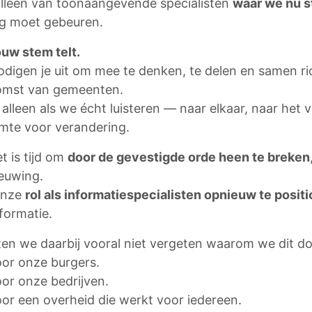
alleen van toonaangevende specialisten
waar we nú s
og moet gebeuren.
uw stem telt.
digen je uit om mee te denken, te delen en samen ric
omst van gemeenten.
alleen als we écht luisteren — naar elkaar, naar het
imte voor verandering.
t is tijd om
door de gevestigde orde heen te breken
euwing.
onze
rol als informatiespecialisten opnieuw te posit
formatie.
ten we daarbij vooral niet vergeten waarom we dit d
or onze burgers.
or onze bedrijven.
or een overheid die werkt voor iedereen.