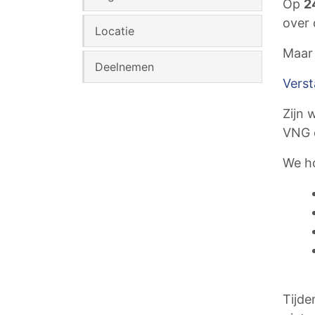
Op
2
over
Locatie
Maar 
Deelnemen
Verst
Zijn 
VNG e
We ho
Tijde