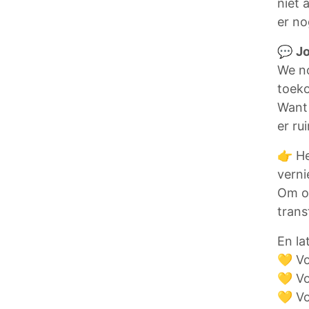
niet 
er n
💬
Jo
We no
toek
Want 
er ru
👉 He
verni
Om 
trans
En la
💛 Vo
💛 Vo
💛 Vo