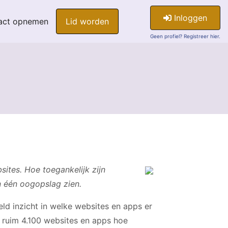
Inloggen
act opnemen
Lid worden
Geen profiel? Registreer hier.
ites. Hoe toegankelijk zijn
n één oogopslag zien.
eld inzicht in welke websites en apps er
n ruim 4.100 websites en apps hoe