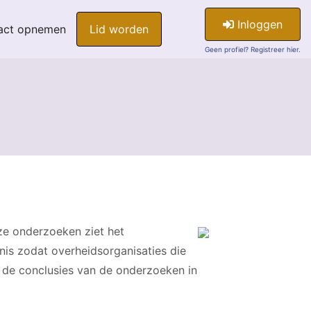
Inloggen
act opnemen
Lid worden
Geen profiel? Registreer hier.
ze onderzoeken ziet het
nnis zodat overheidsorganisaties die
p de conclusies van de onderzoeken in