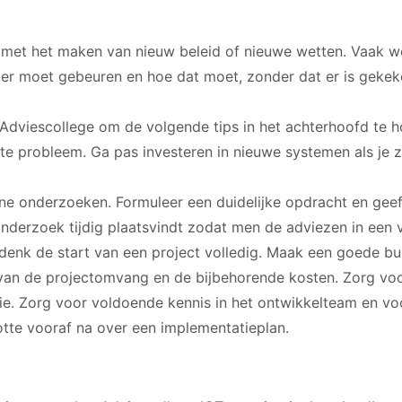
t met het maken van nieuw beleid of nieuwe wetten. Vaak wo
 er moet gebeuren en hoe dat moet, zonder dat er is gekeke
 Adviescollege om de volgende tips in het achterhoofd te h
te probleem. Ga pas investeren in nieuwe systemen als je 
ne onderzoeken. Formuleer een duidelijke opdracht en gee
 onderzoek tijdig plaatsvindt zodat men de adviezen in ee
denk de start van een project volledig. Maak een goede bu
g van de projectomvang en de bijbehorende kosten. Zorg vo
ie. Zorg voor voldoende kennis in het ontwikkelteam en voo
tte vooraf na over een implementatieplan.