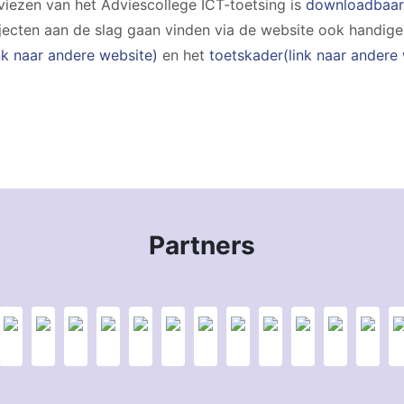
dviezen van het Adviescollege ICT-toetsing is
downloadbaar 
ojecten aan de slag gaan vinden via de website ook handig
nk naar andere website)
en het
toetskader(link naar andere
Partners